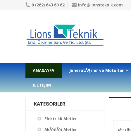
0 (262) 643 60 62
info@lionsteknik.com
ANASAYFA
JeneratÃ¶rler ve Motorlar
İLETİŞİM
KATEGORILER
Elektrikli Aletler
AkÃ¼lÃ¼ Aletler
Iåÿ Elbi