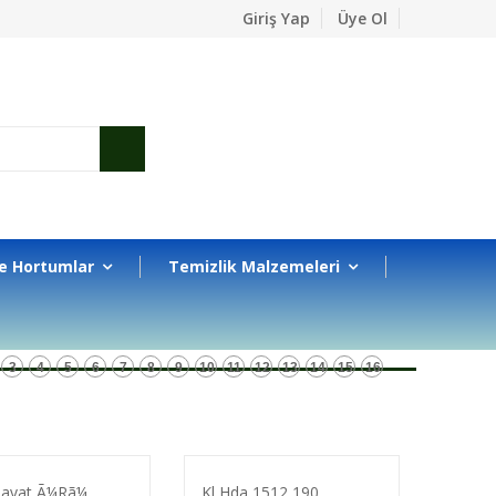
Giriş Yap
Üye Ol
e Hortumlar
Temizlik Malzemeleri
3
4
5
6
7
8
9
10
11
12
13
14
15
16
avat Ã¼Rã¼...
Kl Hda 1512 190...