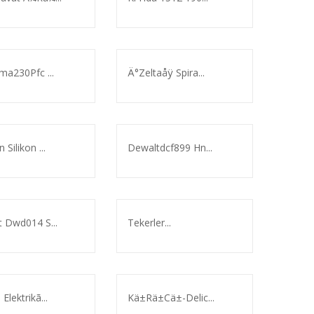
ma230Pfc ...
Ä°Zeltaåÿ Spira...
Silikon ...
Dewaltdcf899 Hn...
 Dwd014 S...
Tekerler...
Elektrikã...
Kä±Rä±Cä±-Delic...