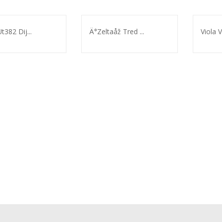
t382 Dij...
Ä°Zeltaåž Tred ...
Viola V
lã¼ Dolu Me...
Bosch Arm 34 Ã‡ä°M Bä°Ã‡me ...