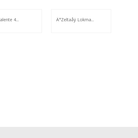
alente 4...
Ä°Zeltaåÿ Lokma...