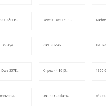
ä± Ä°Pi B...
Dewalt Dws771 1...
Karbos
Tipi Aya...
Kilitli Pul-Vib...
Hä±Rd
er Åžeffa...
 Dwe 357K...
Knipex 44 10 J5...
1350 G
œniversa...
Unit Sä±Caklä±K...
Ä°Zelt
Hä±Rdavat Ã¼Rã¼Nleri...