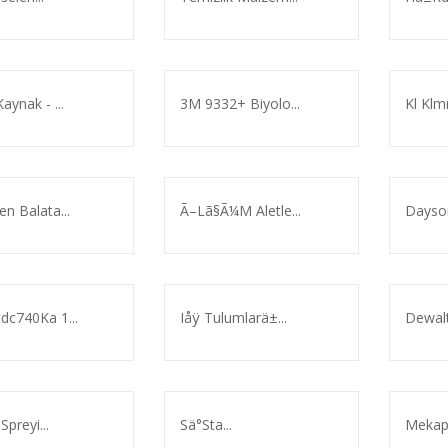
aynak - ...
3M 9332+ Biyolo...
Kl Klm
n Balata...
Ã–Lã§Ã¼M Aletle...
Dayson 
dc740Ka 1...
Iåÿ Tulumlarä±...
Dewalt
Spreyi...
Sä°Sta...
Mekap 