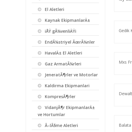
El Aletleri
Kaynak EkipmanlarÄ±
Gedik K
iÅŸ gÃ¼venliÄŸi
EndÃ¼striyel ÃœrÃ¼nler
HavalÄ± El Aletleri
Mxs Fre
Gaz ArmatÃ¼rleri
JeneratÃ¶rler ve Motorlar
Kaldirma Ekipmanlari
Dewalt
KompresÃ¶rler
VidanjÃ¶r EkipmanlarÄ±
ve Hortumlar
Balata 
Ã–lÃ§me Aletleri