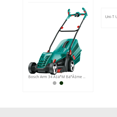
Uni-T U
Ä°Zeltaåž 5 Gã¶Z
ã¼ Dolu Me...
Bosch Arm 34 Ã‡ä°M Bä°Ã‡me ...