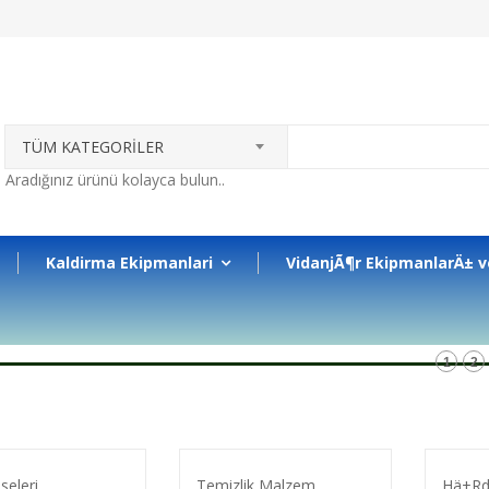
TÜM KATEGORİLER
Kaldirma Ekipmanlari
VidanjÃ¶r EkipmanlarÄ± v
1
2
seleri...
Temizlik Malzem...
Hä±Rd