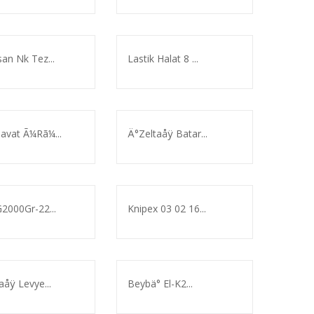
an Nk Tez...
Lastik Halat 8 ...
avat Ã¼Rã¼...
Ä°Zeltaåÿ Batar...
2000Gr-22...
Knipex 03 02 16...
aåÿ Levye...
Beybä° El-K2...